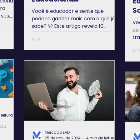
E
cional é
ra
So
Você é educador e sente que
sos,
poderia ganhar mais com o que já
Vo
sabe? 🚀 Este artigo revela 10
ao
oportunidades incríveis de ganhos
tr
com serviços educacionais que
ed
estão crescendo rápido — e que
você pode começar a explorar
agora mesmo! Descubra como
transformar sua expertise em
mentorias, cursos, oficinas e muito
mais. Curioso(a)? Então vem ler e se
inspirar! 💡
leitura
EDU
Mercado EAD
25 de nov. de 2024
4 min de leitura