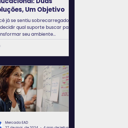
ducacional: Duas
luções, Um Objetivo
cê já se sentiu sobrecarregado
 decidir qual suporte buscar para
ansformar seu ambiente
ucacional?
Mercado EAD
27 de mai. de 2024
4 min de leitura