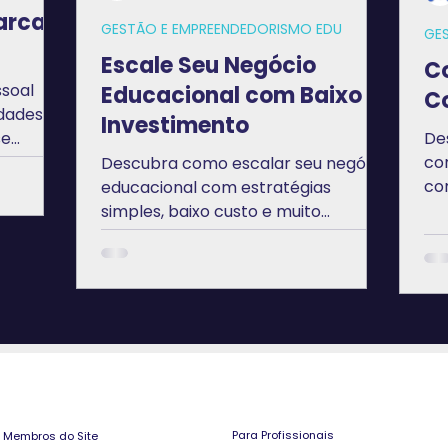
arca
GESTÃO E EMPREENDEDORISMO EDU
GE
Escale Seu Negócio
C
soal
Educacional com Baixo
C
dades,
Investimento
se
De
enda a
co
Descubra como escalar seu negócio
co
educacional com estratégias
de
simples, baixo custo e muito
impacto! Leia o guia completo no
nosso blog!
Para Profissionais
Membros do Site