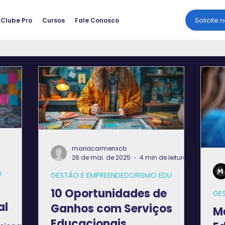
Solicite 
Clube Pro
Cursos
Fale Conosco
mariacarmenxcb
26 de mai. de 2025
4 min de leitura
D
GESTÃO E EMPREENDEDORISMO EDU
10 Oportunidades de
GE
al
Ganhos com Serviços
Me
Educacionais