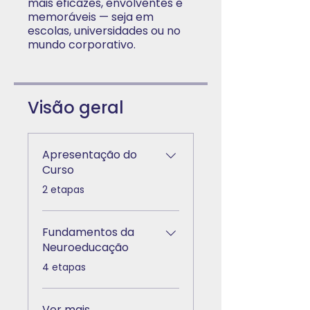
mais eficazes, envolventes e
memoráveis — seja em
escolas, universidades ou no
mundo corporativo.
Visão geral
Apresentação do
Curso
.
2 etapas
Fundamentos da
Neuroeducação
.
4 etapas
Ver mais