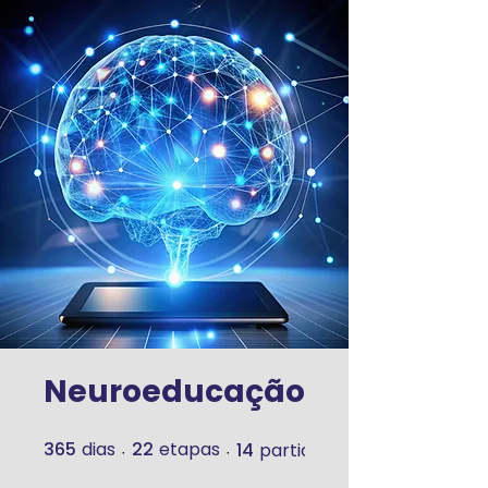
Neuroeducação
365
dias
22
etapas
14
participantes
365 dias
22 etapas