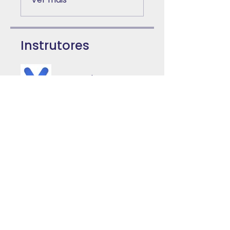
Instrutores
Mercado EAD
Preço
Pagamento único
R$ 85,00
2 planos disponíveis
A partir de R$ 109,00/mês