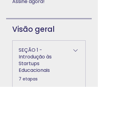
Assine agora!
Visão geral
SEÇÃO 1 -
Introdução às
Startups
Educacionais
.
7 etapas
Ver mais
Instrutores