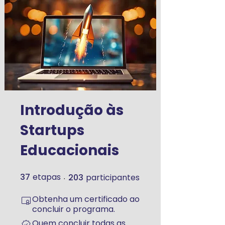
Introdução às
Startups
Educacionais
37
etapas
203
participantes
37 etapas
203 participantes
Obtenha um certificado ao
concluir o programa.
Quem concluir todas as