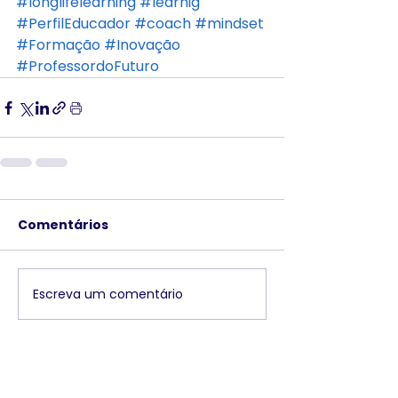
#longlifelearning
#learnig
#PerfilEducador
#coach
#mindset
#Formação
#Inovação
#ProfessordoFuturo
Comentários
Escreva um comentário