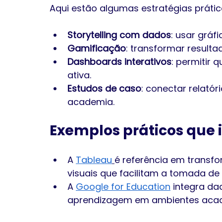
Aqui estão algumas estratégias prátic
Storytelling com dados
: usar gráf
Gamificação
: transformar resulta
Dashboards interativos
: permitir 
ativa.
Estudos de caso
: conectar relatór
academia.
Exemplos práticos que 
A 
Tableau
é referência em transf
visuais que facilitam a tomada de
A 
Google for Education
 integra da
aprendizagem em ambientes acad