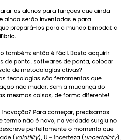
arar os alunos para funções que ainda 
e ainda serão inventadas e para 
que prepará-los para o mundo bimodal: a 
íbrio.
o também: então é fácil. Basta adquirir 
s de ponta, softwares de ponta, colocar 
sala de metodologias ativas? 
 as tecnologias são ferramentas que 
cação não mudar. Sem a mudança do 
as mesmas coisas, de forma diferente!
a inovação? Para começar, precisamos 
e termo não é novo, na verdade surgiu no 
 descreve perfeitamente o momento que 
dade (
volatility
), U – incerteza (
uncertainty
), 