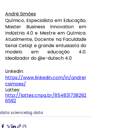
André Simões
Químico, Especialista em Educação, 
Master Business Innovation em 
Indústria 4.0 e Mestre em Química. 
Atualmente, Docente na Faculdade 
Senai Cetiqt e grande entusiasta do 
modelo em educação 4.0. 
Idealizador do 
@e-dutech 4.0
Linkedin: 
https://www.linkedin.com/in/andrel
csimoes/
Lattes: 
http://lattes.cnpq.br/854831738292
6592
data science
big data