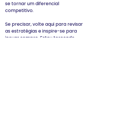
se tornar um diferencial 
competitivo.
Se precisar, volte aqui para revisar 
as estratégias e inspire-se para 
inovar sempre. Estou torcendo 
para que seu próximo treinamento 
seja um sucesso absoluto!
Até a próxima e bons 
treinamentos!
Comentários