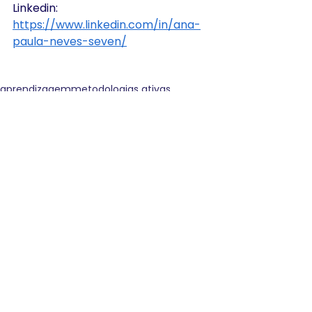
Linkedin: 
https://www.linkedin.com/in/ana-
paula-neves-seven/
aprendizagem
metodologias ativas
Comentários
Escreva um comentário