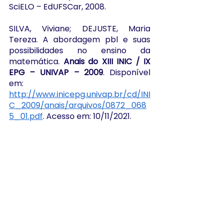
SciELO – EdUFSCar, 2008.
SILVA, Viviane; DEJUSTE, Maria 
Tereza. A abordagem pbl e suas 
possibilidades no ensino da 
matemática. 
Anais do XIII INIC / IX 
EPG – UNIVAP – 2009
. Disponível 
em: 
http://www.inicepg.univap.br/cd/INI
C_2009/anais/arquivos/0872_068
5_01.pdf
. Acesso em: 10/11/2021.