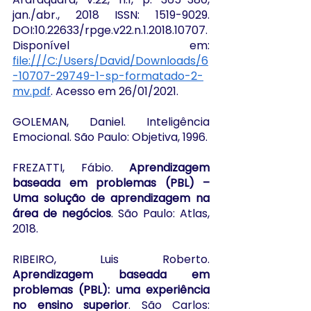
jan./abr., 2018 ISSN: 1519-9029. 
DOI:10.22633/rpge.v22.n.1.2018.10707. 
Disponível em: 
file:///C:/Users/David/Downloads/6
-10707-29749-1-sp-formatado-2-
mv.pdf
. Acesso em 26/01/2021.
GOLEMAN, Daniel. Inteligência 
Emocional. São Paulo: Objetiva, 1996.
FREZATTI, Fábio. 
Aprendizagem 
baseada em problemas (PBL) – 
Uma solução de aprendizagem na 
área de negócios
. São Paulo: Atlas, 
2018.
RIBEIRO, Luis Roberto. 
Aprendizagem baseada em 
problemas (PBL): uma experiência 
no ensino superior
. São Carlos:  