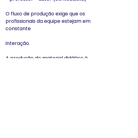
O fluxo de produção exige que os 
profissionais da equipe estejam em 
constante
interação.
A produção de material didático é 
parte do plano estratégico de 
qualquer curso de
educação a distância, cursos de 
qualidade prezam por materiais 
que proporcionem
a construção do conhecimento. É 
importante que um gestor saiba 
que os