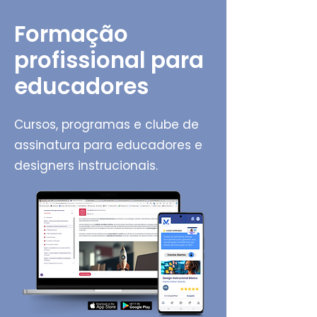
Formação
profissional para
educadores
Cursos, programas e clube de
assinatura para educadores e
designers instrucionais.