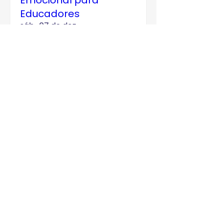
Emocional para
Educadores
sáb., 07 de dez.
Mais informações
Esgotado
Gratuito para Clube Pro