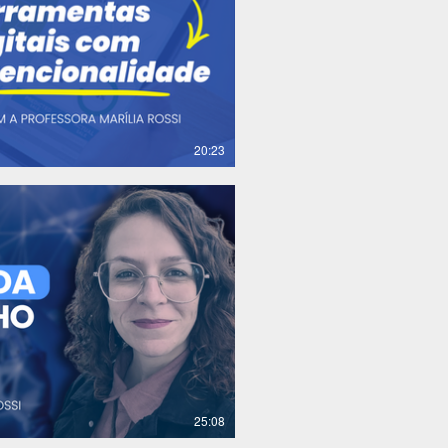
R$
20:23
R$
25:08