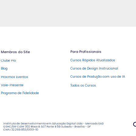
Para Profissionais
Membros do Site
Cursos Rápidos Atualizados
Clube Pro
Blog
Cursos de Design Instrucional
Cursos de Produção com uso de IA
Próximos Eventos
Vale-Presente
Todos os Cursos
Programa de Fidelidade
Instituto de Desenvolvimento em Educação Digital Ltda - Mercado EAD
Q SHC/SW CLSW 302 Bloco B SL17 Parte B 59 Subsolo
- Brasília - DF
CNPJ 32.269.853/0001-10