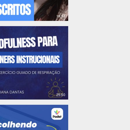
19:17
R$
25:50