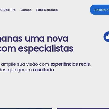
Solicite 
Clube Pro
Cursos
Fale Conosco
manas uma nova
com especialistas
 amplie sua visão com
experiências reais
,
dos que geram
resultado