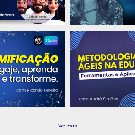
01:38:36
R$
26:40
Ver mais