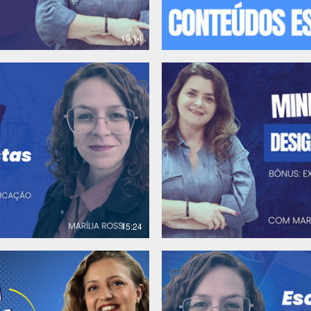
19:14
R$
15:24