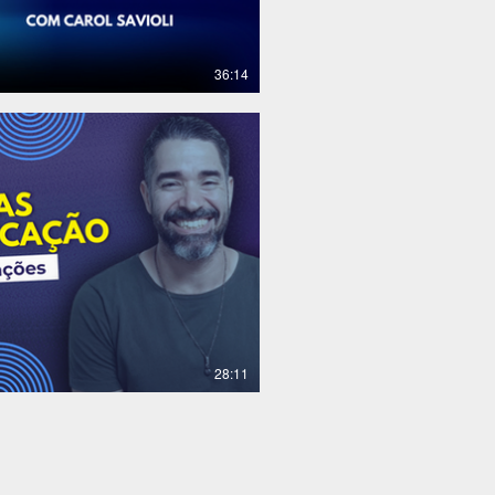
36:14
R$
28:11