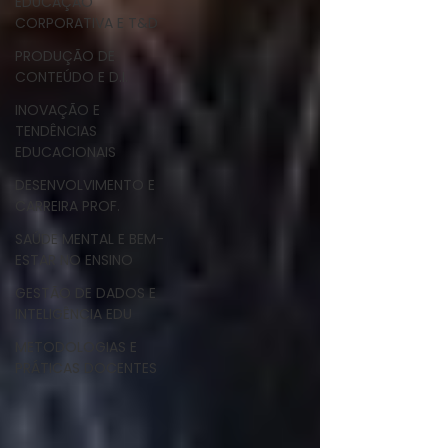
EDUCAÇÃO
CORPORATIVA E T&D
PRODUÇÃO DE
CONTEÚDO E D.I.
INOVAÇÃO E
TENDÊNCIAS
EDUCACIONAIS
DESENVOLVIMENTO E
CARREIRA PROF.
SAÚDE MENTAL E BEM-
ESTAR NO ENSINO
GESTÃO DE DADOS E
INTELIGÊNCIA EDU
METODOLOGIAS E
PRÁTICAS DOCENTES