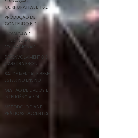
EDUCAÇÃO
CORPORATIVA E T&D
PRODUÇÃO DE
CONTEÚDO E D.I.
INOVAÇÃO E
TENDÊNCIAS
EDUCACIONAIS
DESENVOLVIMENTO E
CARREIRA PROF.
SAÚDE MENTAL E BEM-
ESTAR NO ENSINO
GESTÃO DE DADOS E
INTELIGÊNCIA EDU
METODOLOGIAS E
PRÁTICAS DOCENTES