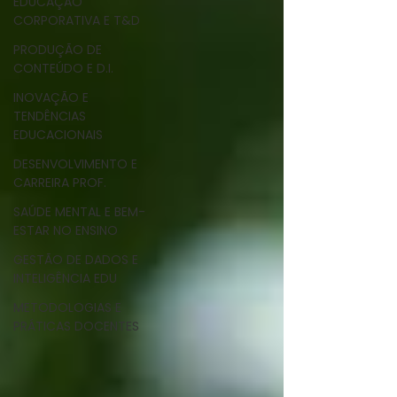
EDUCAÇÃO
CORPORATIVA E T&D
PRODUÇÃO DE
CONTEÚDO E D.I.
INOVAÇÃO E
TENDÊNCIAS
EDUCACIONAIS
DESENVOLVIMENTO E
CARREIRA PROF.
SAÚDE MENTAL E BEM-
ESTAR NO ENSINO
GESTÃO DE DADOS E
INTELIGÊNCIA EDU
METODOLOGIAS E
PRÁTICAS DOCENTES