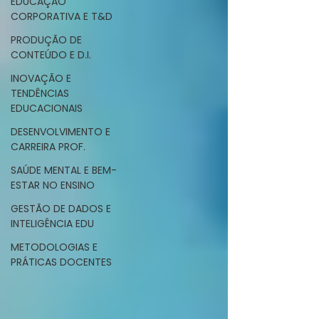
EDUCAÇÃO
CORPORATIVA E T&D
PRODUÇÃO DE
CONTEÚDO E D.I.
INOVAÇÃO E
TENDÊNCIAS
EDUCACIONAIS
DESENVOLVIMENTO E
CARREIRA PROF.
SAÚDE MENTAL E BEM-
ESTAR NO ENSINO
GESTÃO DE DADOS E
INTELIGÊNCIA EDU
METODOLOGIAS E
PRÁTICAS DOCENTES