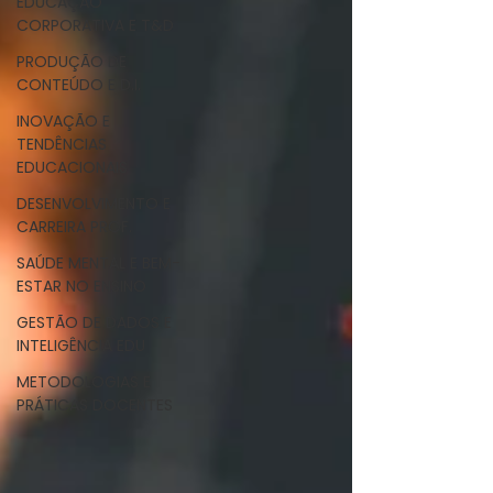
EDUCAÇÃO
CORPORATIVA E T&D
PRODUÇÃO DE
CONTEÚDO E D.I.
INOVAÇÃO E
TENDÊNCIAS
EDUCACIONAIS
DESENVOLVIMENTO E
CARREIRA PROF.
SAÚDE MENTAL E BEM-
ESTAR NO ENSINO
GESTÃO DE DADOS E
INTELIGÊNCIA EDU
METODOLOGIAS E
PRÁTICAS DOCENTES