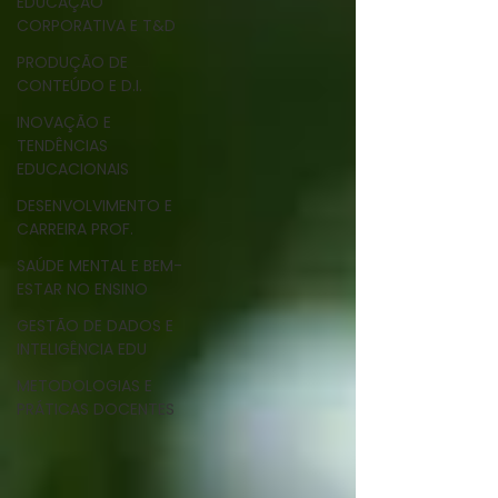
EDUCAÇÃO
CORPORATIVA E T&D
PRODUÇÃO DE
CONTEÚDO E D.I.
INOVAÇÃO E
TENDÊNCIAS
EDUCACIONAIS
DESENVOLVIMENTO E
CARREIRA PROF.
SAÚDE MENTAL E BEM-
ESTAR NO ENSINO
GESTÃO DE DADOS E
INTELIGÊNCIA EDU
METODOLOGIAS E
PRÁTICAS DOCENTES