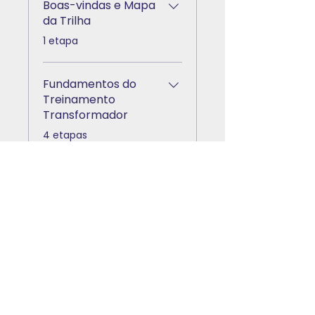
Boas-vindas e Mapa
da Trilha
.
1 etapa
Fundamentos do
Treinamento
Transformador
.
4 etapas
Ver mais
Instrutores
Mercado EAD