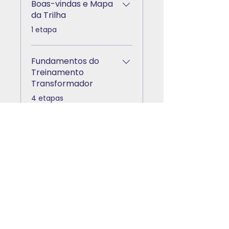
Boas-vindas e Mapa
da Trilha
.
1 etapa
Fundamentos do
Treinamento
Transformador
.
4 etapas
Ver mais
Instrutores
Mercado EAD