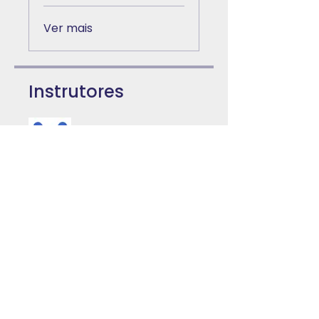
Ver mais
Instrutores
Mercado EAD
Preço
Pagamento único
R$ 75,00
2 planos disponíveis