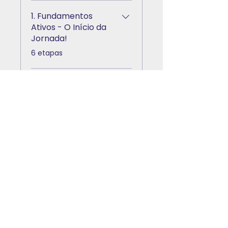
1. Fundamentos
Ativos - O Início da
Jornada!
.
6 etapas
Ver mais
Instrutores
Mercado EAD
Preço