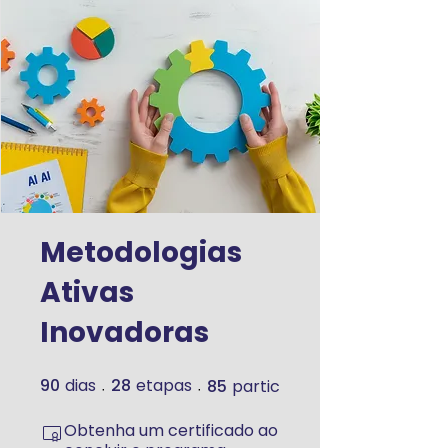
Metodologias
Ativas
Inovadoras
90
dias
28
etapas
85
participantes
90 dias
28 etapas
Obtenha um certificado ao