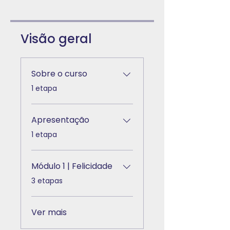
Visão geral
Sobre o curso
.
1 etapa
Apresentação
.
1 etapa
Módulo 1 | Felicidade
.
3 etapas
Ver mais