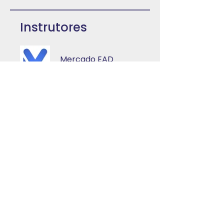
Instrutores
Mercado EAD
Preço
Pagamento único
R$ 65,00
2 planos disponíveis
A partir de R$ 109,00/mês