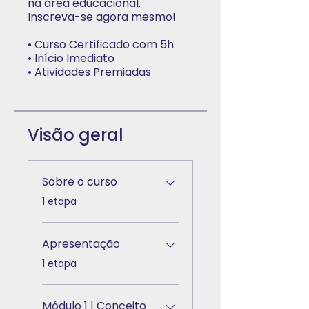
na área educacional.
Inscreva-se agora mesmo!
• Curso Certificado com 5h
• Início Imediato
• Atividades Premiadas
Visão geral
Sobre o curso
.
1 etapa
Apresentação
.
1 etapa
Módulo 1 | Conceito