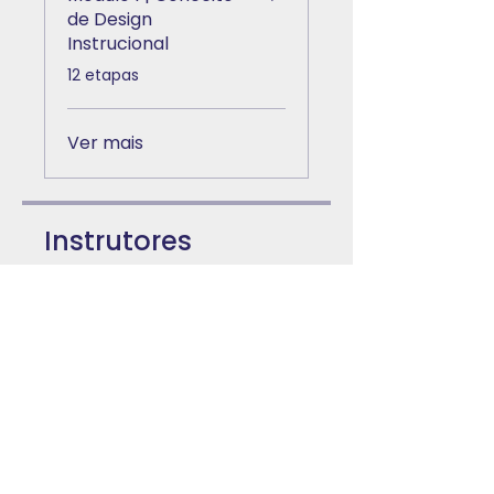
de Design
Instrucional
.
12 etapas
Ver mais
Instrutores
Mercado EAD
Preço
Pagamento único