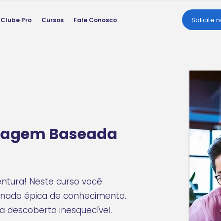
Solicite 
Clube Pro
Cursos
Fale Conosco
izagem Baseada
ntura! Neste curso você
rnada épica de conhecimento.
a descoberta inesquecível.