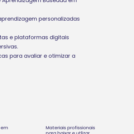
de Aprendizagem Baseada em
e aprendizagem personalizadas
tas e plataformas digitais
ersivas.
s para avaliar e otimizar a
 em
Materiais profissionais
para baixar e utlizar