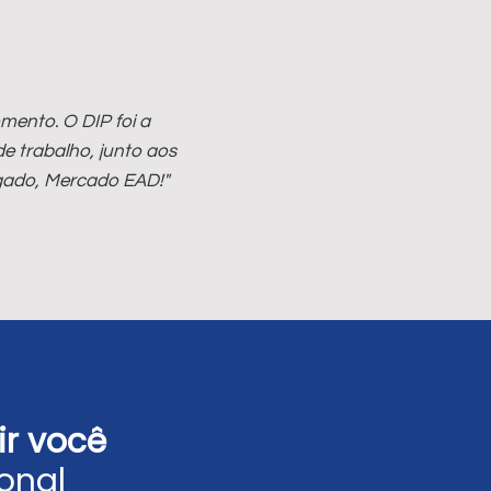
mento. O DIP foi a
de trabalho, junto aos
igado, Mercado EAD!"
rir você
onal