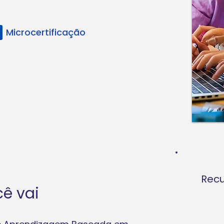
Microcertificação
Recu
ê vai