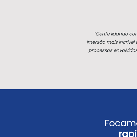
"Gente lidando com
imersão mais incrível
processos envolvidos
Focamo
rap