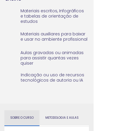
Materiais escritos, Infográficos
e tabelas de orientação de
estudos
Materiais auxiliares para baixar
e usar no ambiente profissional
Aulas gravadas ou animadas
para assistir quantas vezes
quiser
Indicação ou uso de recursos
tecnológicos de autoria ou IA
SOBRE O CURSO
METODOLOGIA E AULAS
CONTEÚDOS