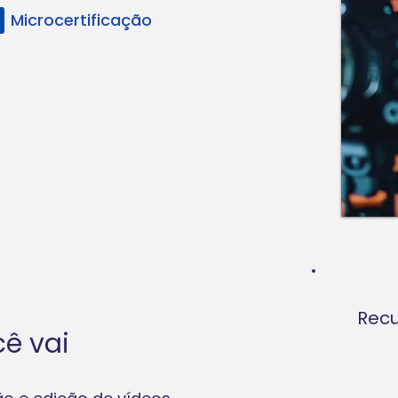
Microcertificação
Recu
ê vai