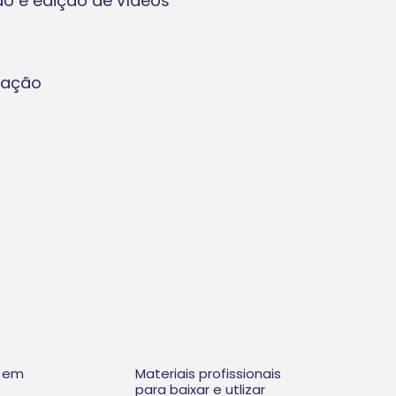
o e edição de vídeos
tação
 em
Materiais profissionais
para baixar e utlizar