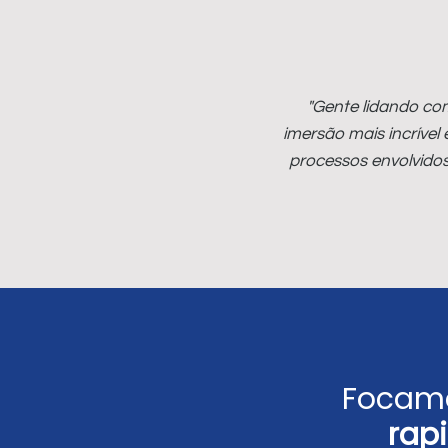
"Gente lidando com
imersão mais incrível
processos envolvidos
Focamo
rap