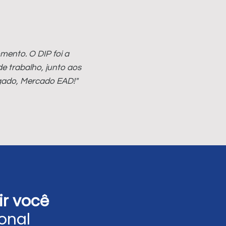
mento. O DIP foi a
de trabalho, junto aos
igado, Mercado EAD!"
rir você
onal