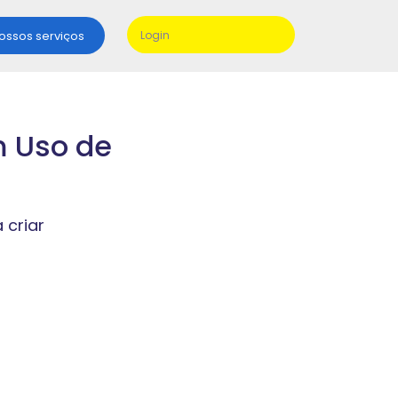
nossos serviços
Login
m Uso de
 criar