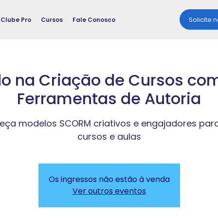
Solicite 
Clube Pro
Cursos
Fale Conosco
o na Criação de Cursos co
Ferramentas de Autoria
ça modelos SCORM criativos e engajadores para
cursos e aulas
Os ingressos não estão à venda
Ver outros eventos