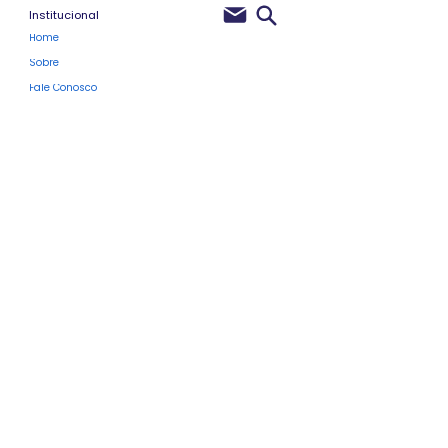
Institucional
Home
Sobre
Fale Conosco
Políticas de Privacidade
Membros do Site
Clube Pro
Blog
Próximos Eventos
Vale-Presente
Programa de Fidelidade
Para Profissionais
Cursos Rápidos Atualizados
Cursos de Design Instrucional
Cursos de Produção com uso de IA