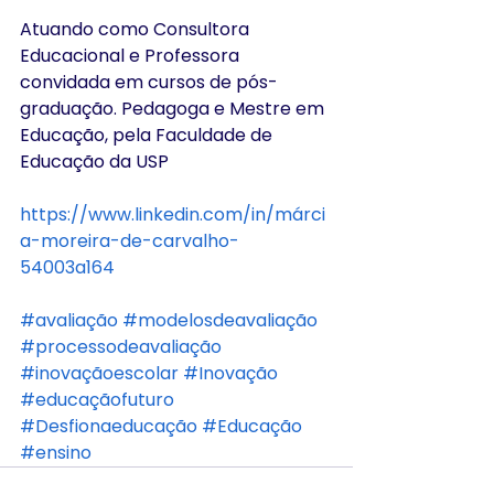
Atuando como Consultora 
Educacional e Professora 
convidada em cursos de pós-
graduação. Pedagoga e Mestre em 
Educação, pela Faculdade de 
Educação da USP
https://www.linkedin.com/in/márci
a-moreira-de-carvalho-
54003a164
#avaliação
#modelosdeavaliação
#processodeavaliação
#inovaçãoescolar
#Inovação
#educaçãofuturo
#Desfionaeducação
#Educação
#ensino