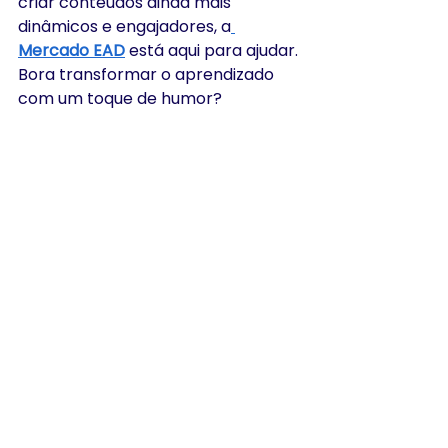
criar conteúdos ainda mais 
dinâmicos e engajadores, a
Mercado EAD
 está aqui para ajudar. 
Bora transformar o aprendizado 
com um toque de humor?
aprendizagem
designer instrucional
ferramentas de ensino
humor na educação
criatividade educacional
PRODUÇÃO DE CONTEÚDO E D.I.
INOVAÇÃO E TENDÊNCIAS EDUCACIONAIS