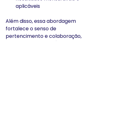
aplicáveis
Além disso, essa abordagem 
fortalece o senso de 
pertencimento e colaboração, 
mesmo à distância. É uma forma 
inteligente de investir no 
desenvolvimento dos 
colaboradores e, 
consequentemente, no 
crescimento do negócio.
Preparando sua 
equipe para o futuro 
do trabalho
O mundo do trabalho está 