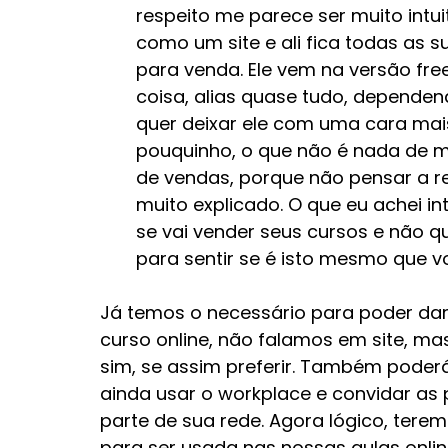
respeito me parece ser muito intuit
como um site e ali fica todas as 
para venda. Ele vem na versão free,
coisa, alias quase tudo, dependen
quer deixar ele com uma cara mai
pouquinho, o que não é nada de mu
de vendas, porque não pensar a re
muito explicado. O que eu achei i
se vai vender seus cursos e não que
para sentir se é isto mesmo que v
Já temos o necessário para poder dar 
curso online, não falamos em site, mas
sim, se assim preferir. Também poderá
ainda usar o workplace e convidar as 
parte de sua rede. Agora lógico, tere
para ser usada nas nossas aulas onlin