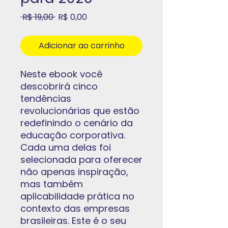
Preço
Preço
 R$ 19,00 
R$ 0,00
normal
promocional
Adicionar ao carrinho
Neste ebook você
descobrirá cinco
tendências
revolucionárias que estão
redefinindo o cenário da
educação corporativa.
Cada uma delas foi
selecionada para oferecer
não apenas inspiração,
mas também
aplicabilidade prática no
contexto das empresas
brasileiras. Este é o seu