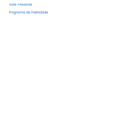
Vale-Presente
Programa de Fidelidade
Para Profissionais
Cursos Rápidos Atualizados
Cursos de Design Instrucional
Cursos de Produção com uso de IA
Todos os Cursos
Para Empresas
capacitação em IA
Produção de Conteúdos
Treinamentos Corporativos
Agende Conosco
Mercado EAD
Design Educacional e IA