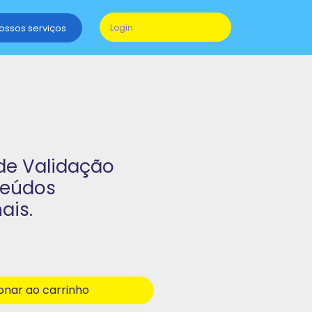
nossos serviços
Login
 de Validação
teúdos
ais.
onar ao carrinho