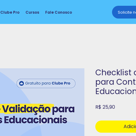
Solicite 
Clube Pro
Cursos
Fale Conosco
Checklist
para Con
Educacion
Preço
R$ 25,90
Adici