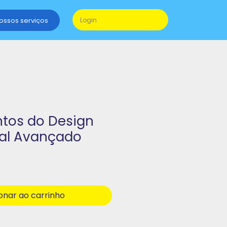
nossos serviços
Login
tos do Design
nal Avançado
onar ao carrinho