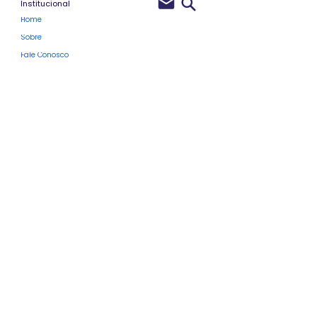
Institucional
Home
Sobre
Fale Conosco
Políticas de Privacidade
Membros do Site
Clube Pro
Blog
Próximos Eventos
Vale-Presente
Programa de Fidelidade
Para Profissionais
Cursos Rápidos Atualizados
Cursos de Design Instrucional
Cursos de Produção com uso de IA
Todos os Cursos