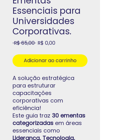
Ementas
Essenciais para
Universidades
Corporativas.
Preço
Preço
 R$ 65,00 
R$ 0,00
normal
promocional
Adicionar ao carrinho
A solução estratégica
para estruturar
capacitações
corporativas com
eficiência!
Este guia traz
30 ementas
categorizadas
em áreas
essenciais como
Liderança, Tecnologia,