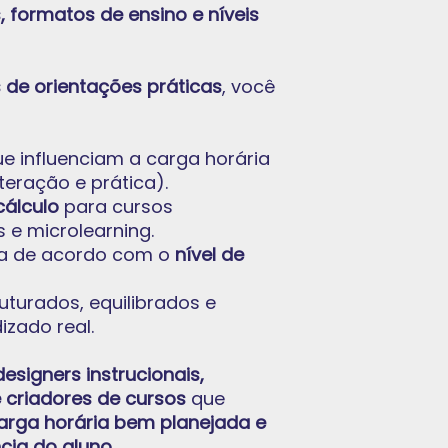
, formatos de ensino e níveis
s de orientações práticas
, você
ue influenciam a carga horária
teração e prática).
cálculo
para cursos
s e microlearning.
ria de acordo com o
nível de
uturados, equilibrados e
zado real.
esigners instrucionais,
 criadores de cursos
que
arga horária bem planejada e
cia do aluno
.