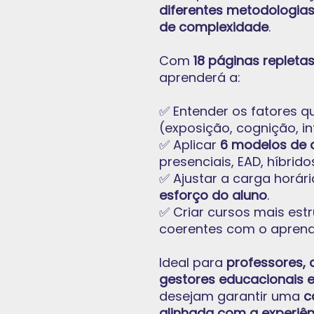
diferentes metodologias
de complexidade
.
Com
18 páginas repleta
aprenderá a:
✅ Entender os fatores q
(exposição, cognição, in
✅ Aplicar
6 modelos de 
presenciais, EAD, híbrido
✅ Ajustar a carga horá
esforço do aluno
.
✅ Criar cursos mais estr
coerentes com o aprendi
Ideal para
professores, d
gestores educacionais e
desejam garantir uma
c
alinhada com a experiên