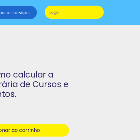
nossos serviços
Login
mo calcular a
ária de Cursos e
tos.
onar ao carrinho