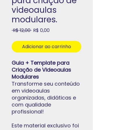
para criação de
videoaulas
modulares.
Preço
Preço
 R$ 12,00 
R$ 0,00
normal
promocional
Adicionar ao carrinho
Guia + Template para
Criação de Videoaulas
Modulares
Transforme seu conteúdo
em videoaulas
organizadas, didáticas e
com qualidade
profissional!
Este material exclusivo foi