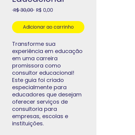
Preço
Preço
 R$ 30,00 
R$ 0,00
normal
promocional
Adicionar ao carrinho
Transforme sua
experiência em educação
em uma carreira
promissora como
consultor educacional!
Este guia foi criado
especialmente para
educadores que desejam
oferecer serviços de
consultoria para
empresas, escolas e
instituições.