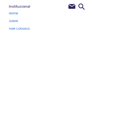
Institucional
Home
Sobre
Fale Conosco
Políticas de Privacidade
Membros do Site
Clube Pro
Blog
Próximos Eventos
Vale-Presente
Programa de Fidelidade
Para Profissionais
Cursos Rápidos Atualizados
Cursos de Design Instrucional
Cursos de Produção com uso de IA