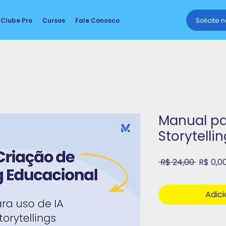
Solicite 
Clube Pro
Cursos
Fale Conosco
Manual pa
Storytelli
Preço
 R$ 24,00 
R$ 0,0
normal
Adici