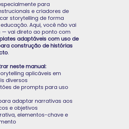
 especialmente para
strucionais e criadores de
car storytelling de forma
 educação. Aqui, você não vai
s — vai direto ao ponto com
plates adaptáveis com uso de
para construção de histórias
cto
.
trar neste manual:
orytelling aplicáveis em
is diversos
tões de prompts para uso
para adaptar narrativas aos
cos e objetivos
rrativa, elementos-chave e
amento