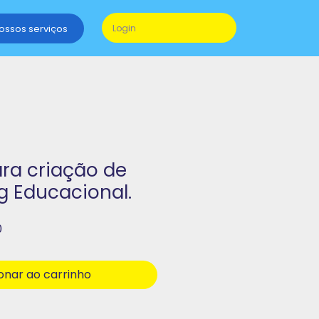
nossos serviços
Login
ra criação de
ng Educacional.
Preço
0
promocional
onar ao carrinho