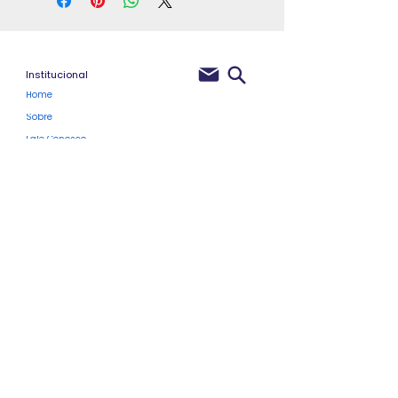
Institucional
Home
Sobre
Fale Conosco
Políticas de Privacidade
Membros do Site
Clube Pro
Blog
Próximos Eventos
Vale-Presente
Programa de Fidelidade
Para Profissionais
Cursos Rápidos Atualizados