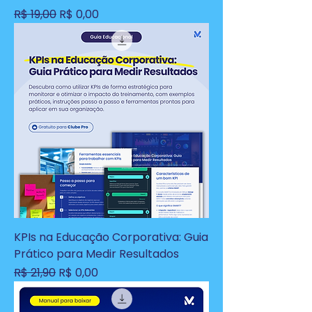
Preço normal
Preço promocional
R$ 19,00
R$ 0,00
KPIs na Educação Corporativa: Guia
Prático para Medir Resultados
Preço normal
Preço promocional
R$ 21,90
R$ 0,00