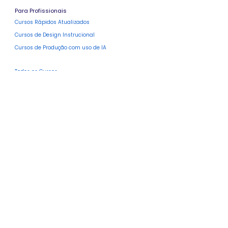
Para Profissionais
Cursos Rápidos Atualizados
Cursos de Design Instrucional
Cursos de Produção com uso de IA
Todos os Cursos
Para Empresas
capacitação em IA
Produção de Conteúdos
Treinamentos Corporativos
Agende Conosco
Mercado EAD
Design Educacional e IA