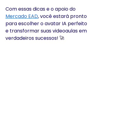
Com essas dicas e o apoio do 
Mercado EAD
, você estará pronto 
para escolher o avatar IA perfeito 
e transformar suas videoaulas em 
verdadeiros sucessos! 🚀
cursos online
inteligência artificial
ensino a distância
Conteúdos educacionais
Avatares IA
Videoaulas
design instrucional
IA E FERRAMENTAS DIGITAIS
ACESSIBILIDADE E INCLUSÃO
PRODUÇÃO DE CONTEÚDO E D.I.