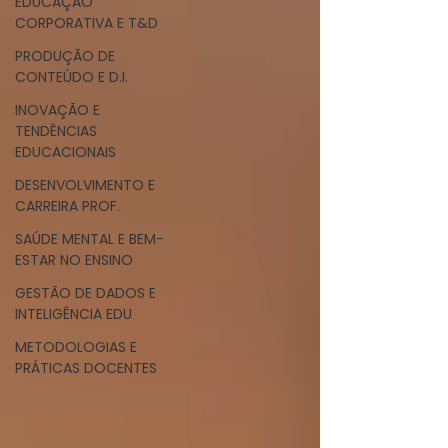
EDUCAÇÃO
CORPORATIVA E T&D
PRODUÇÃO DE
CONTEÚDO E D.I.
INOVAÇÃO E
TENDÊNCIAS
EDUCACIONAIS
DESENVOLVIMENTO E
CARREIRA PROF.
SAÚDE MENTAL E BEM-
ESTAR NO ENSINO
GESTÃO DE DADOS E
INTELIGÊNCIA EDU
METODOLOGIAS E
PRÁTICAS DOCENTES