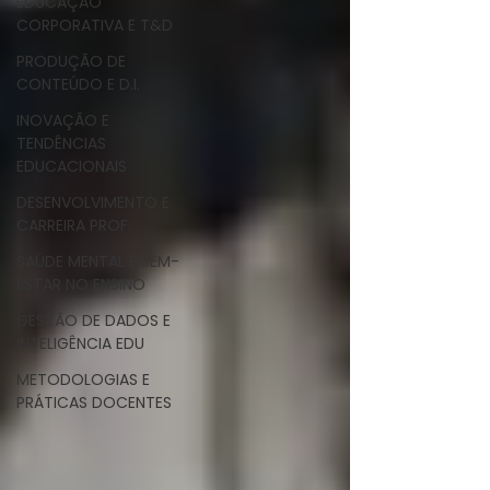
EDUCAÇÃO
CORPORATIVA E T&D
PRODUÇÃO DE
CONTEÚDO E D.I.
INOVAÇÃO E
TENDÊNCIAS
EDUCACIONAIS
DESENVOLVIMENTO E
CARREIRA PROF.
SAÚDE MENTAL E BEM-
ESTAR NO ENSINO
GESTÃO DE DADOS E
INTELIGÊNCIA EDU
METODOLOGIAS E
PRÁTICAS DOCENTES