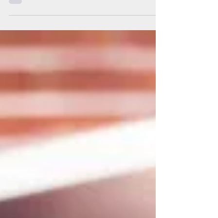
3 min de leitura
10 desafios do Design Instrucional
Analisando-se o termo Instrucional, notamos
que ele nos remete a Skinner, psicólogo
behaviorista norte americano, que afirmava que
a educaçã